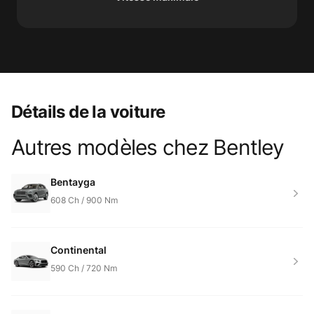
Détails de la voiture
Autres modèles chez
Bentley
Product information
Bentayga
608
Ch /
900
Nm
Continental
590
Ch /
720
Nm