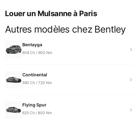
Louer un Mulsanne à Paris
Autres modèles chez
Bentley
Product information
Bentayga
608
Ch /
900
Nm
Continental
590
Ch /
720
Nm
Flying Spur
625
Ch /
800
Nm