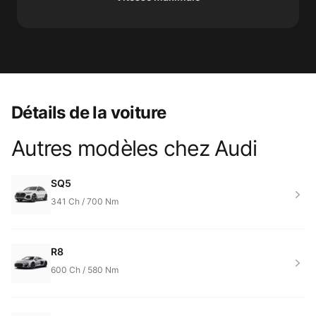
Détails de la voiture
Autres modèles chez
Audi
Product information
SQ5
341
Ch /
700
Nm
R8
600
Ch /
580
Nm