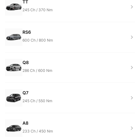
TT
245
Ch /
370
Nm
RS6
600
Ch /
800
Nm
Q8
286
Ch /
600
Nm
Q7
245
Ch /
550
Nm
A8
233
Ch /
450
Nm