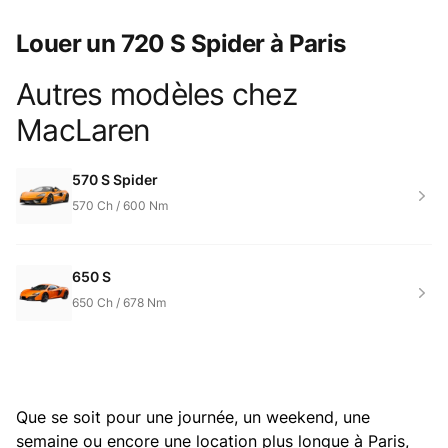
Louer un 720 S Spider à Paris
Autres modèles chez
Product information
MacLaren
570 S Spider
570
Ch /
600
Nm
650 S
650
Ch /
678
Nm
Que se soit pour une journée, un weekend, une
semaine ou encore une location plus longue à Paris,