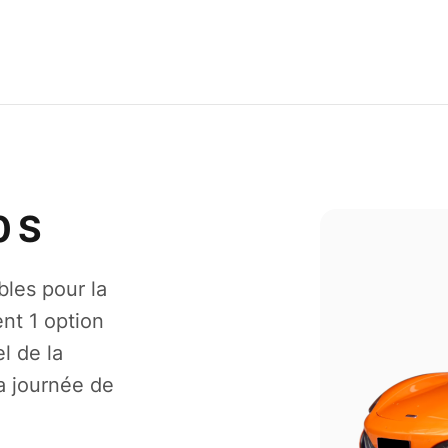
0 S
bles pour la
nt 1 option
l de la
la journée de