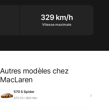
329 km/h
Vitesse maximale
Autres modèles chez
Product information
MacLaren
570 S Spider
570
Ch /
600
Nm