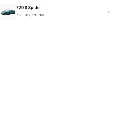
720 S Spider
720
Ch /
770
Nm