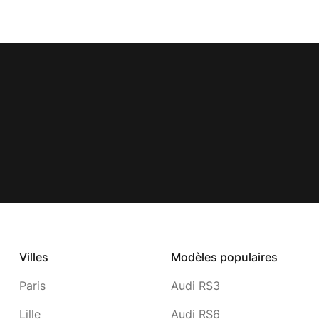
Villes
Modèles populaires
Paris
Audi RS3
Lille
Audi RS6