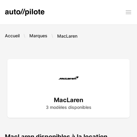
AUTO PILOTE
Ope
Accueil
Marques
MacLaren
MacLaren
3
modèle
s
disponible
s
MacLaren disponibles à la location