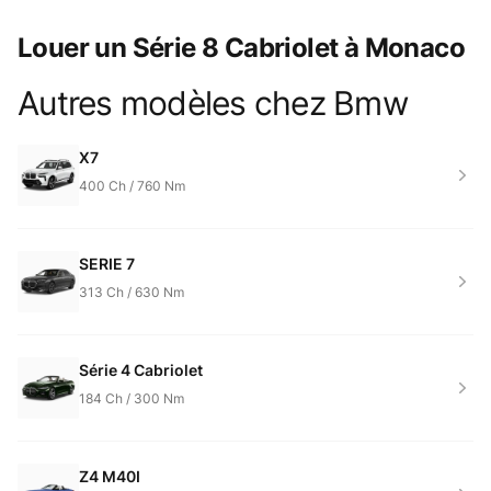
Louer un Série 8 Cabriolet à Monaco
Autres modèles chez
Bmw
Product information
X7
400
Ch /
760
Nm
SERIE 7
313
Ch /
630
Nm
Série 4 Cabriolet
184
Ch /
300
Nm
Z4 M40I