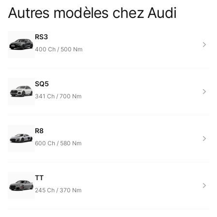
Autres modèles chez
Audi
Product information
RS3
400
Ch /
500
Nm
SQ5
341
Ch /
700
Nm
R8
600
Ch /
580
Nm
TT
245
Ch /
370
Nm