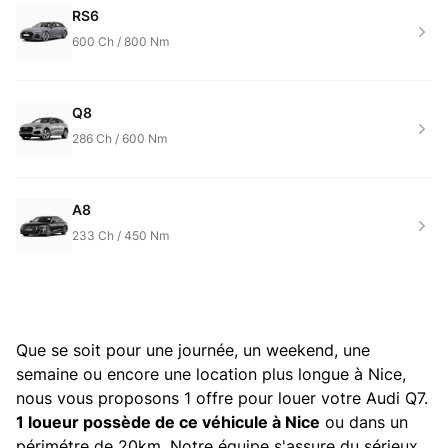
RS6
600
Ch /
800
Nm
Q8
286
Ch /
600
Nm
A8
233
Ch /
450
Nm
Que se soit pour une journée, un weekend, une
semaine ou encore une location plus longue à Nice,
nous vous proposons 1 offre pour louer votre Audi Q7.
1 loueur possède de ce véhicule à Nice
ou dans un
périmétre de 20km. Notre équipe s'assure du sérieux