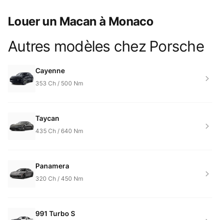
Louer un Macan à Monaco
Autres modèles chez
Porsche
Product information
Cayenne
353
Ch /
500
Nm
Taycan
435
Ch /
640
Nm
Panamera
320
Ch /
450
Nm
991 Turbo S