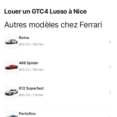
Louer un GTC4 Lusso à Nice
Autres modèles chez
Ferrari
Product information
Roma
620
Ch /
760
Nm
488 Spider
670
Ch /
760
Nm
812 Superfast
800
Ch /
718
Nm
Portofino