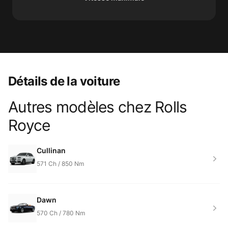
Détails de la voiture
Autres modèles chez
Rolls
Product information
Royce
Cullinan
571
Ch /
850
Nm
Dawn
570
Ch /
780
Nm