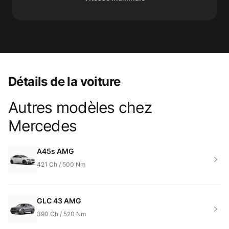
Détails de la voiture
Autres modèles chez
Product information
Mercedes
A45s AMG
421
Ch /
500
Nm
GLC 43 AMG
390
Ch /
520
Nm