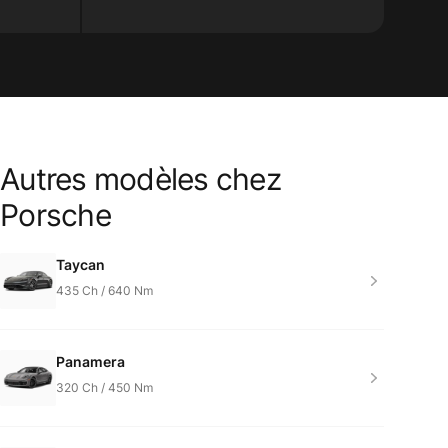
Autres modèles chez
Product information
Porsche
Taycan
435
Ch /
640
Nm
Panamera
320
Ch /
450
Nm