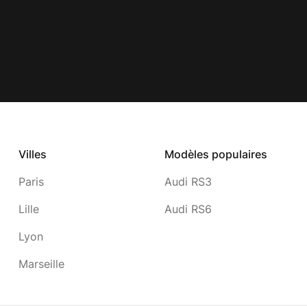
Villes
Modèles populaires
Paris
Audi RS3
Lille
Audi RS6
Lyon
Marseille