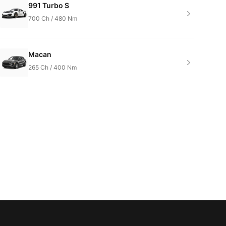
991 Turbo S
700
Ch /
480
Nm
Macan
265
Ch /
400
Nm