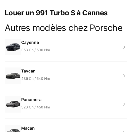
Louer un 991 Turbo S à Cannes
Autres modèles chez
Porsche
Product information
Cayenne
353
Ch /
500
Nm
Taycan
435
Ch /
640
Nm
Panamera
320
Ch /
450
Nm
Macan