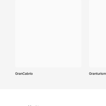
GranCabrio
Granturis